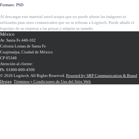
Formato: PSD
Al descargar este material usted acepta que no puede alterar las imágenes ni
utilizarlas para otros comunicados que no se refieran a Logitech. Puede añadir el
logotipo de su empresa a las piezas y adaptar su tamaño.
México
Av. Santa Fe 440-102
Colonia Lomas de Santa Fe
Cuajimalpa, Ciudad de México
CP 05348
Atención al cliente:
Ph. 01800-800-4500
© 2026 Logitech. All Rights Reserved.
Powered by SRP Communication & Brand
Design
.
Términos y Condiciones de Uso del Sitio Web