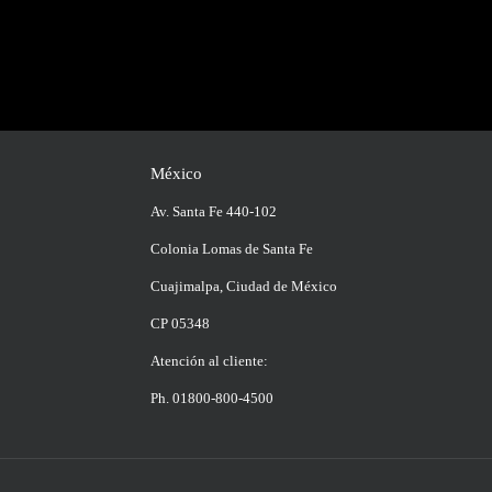
México
Av. Santa Fe 440-102
Colonia Lomas de Santa Fe
Cuajimalpa, Ciudad de México
CP 05348
Atención al cliente:
Ph. 01800-800-4500