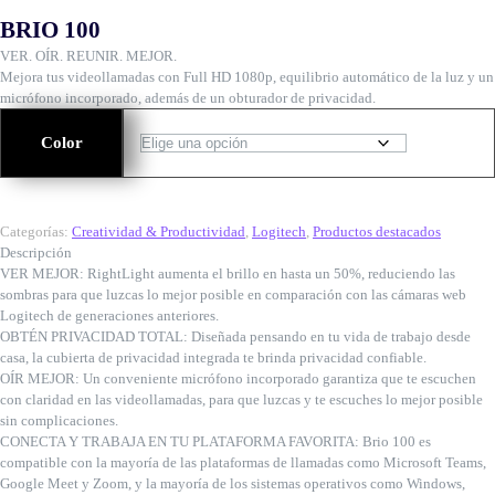
BRIO 100
VER. OÍR. REUNIR. MEJOR.
Mejora tus videollamadas con Full HD 1080p, equilibrio automático de la luz y un
micrófono incorporado, además de un obturador de privacidad.
Color
Categorías:
Creatividad & Productividad
,
Logitech
,
Productos destacados
Descripción
VER MEJOR: RightLight aumenta el brillo en hasta un 50%, reduciendo las
sombras para que luzcas lo mejor posible en comparación con las cámaras web
Logitech de generaciones anteriores.
OBTÉN PRIVACIDAD TOTAL: Diseñada pensando en tu vida de trabajo desde
casa, la cubierta de privacidad integrada te brinda privacidad confiable.
OÍR MEJOR: Un conveniente micrófono incorporado garantiza que te escuchen
con claridad en las videollamadas, para que luzcas y te escuches lo mejor posible
sin complicaciones.
CONECTA Y TRABAJA EN TU PLATAFORMA FAVORITA: Brio 100 es
compatible con la mayoría de las plataformas de llamadas como Microsoft Teams,
Google Meet y Zoom, y la mayoría de los sistemas operativos como Windows,