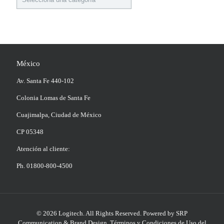
de
producto
México
Av. Santa Fe 440-102
Colonia Lomas de Santa Fe
Cuajimalpa, Ciudad de México
CP 05348
Atención al cliente:
Ph. 01800-800-4500
© 2026 Logitech. All Rights Reserved.
Powered by SRP
Communication & Brand Design
.
Términos y Condiciones de Uso del