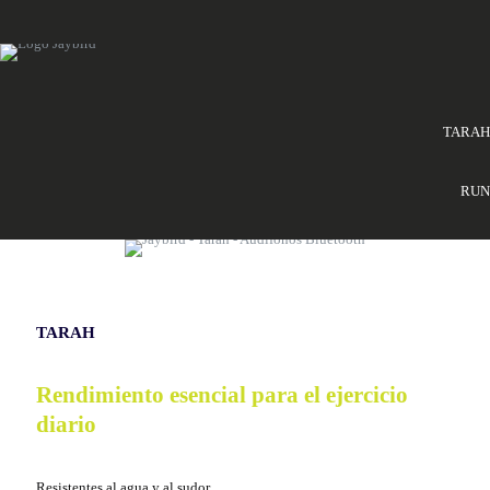
TARAH
RUN
TARAH
Rendimiento esencial para el ejercicio
diario
Resistentes al agua y al sudor