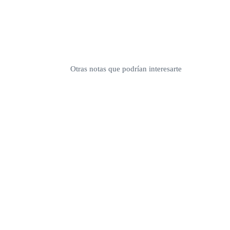
Otras notas que podrían interesarte
junio 29, 2026
mayo 29, 2026
Logitech G3 Series:
MX Master Series:
rendimiento inspirado
herramientas diseña
en los profesionales
para la nueva forma
para elevar cualquier
trabajar
setup gamer
noviembre 7, 2025
Logitech presenta el
MX Master 4 en
México