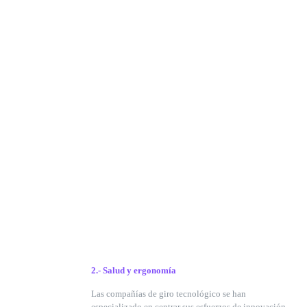
2.- Salud y ergonomía
Las compañías de giro tecnológico se han
especializado en centrar sus esfuerzos de innovación