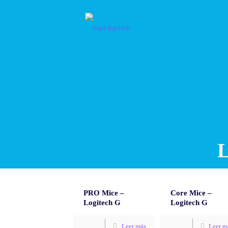
L
PRO Mice –
Core Mice –
Logitech G
Logitech G
Leer más
Leer m