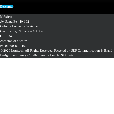
Descargar
México
Av. Santa Fe 440-102
Colonia Lomas de Santa Fe
Cuajimalpa, Ciudad de México
CP 05348
Atención al cliente:
Ph. 01800-800-4500
© 2026 Logitech. All Rights Reserved.
Powered by SRP Communication & Brand
Design
.
Términos y Condiciones de Uso del Sitio Web