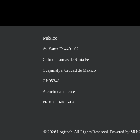
México
Av. Santa Fe 440-102
Colonia Lomas de Santa Fe
Cuajimalpa, Ciudad de México
CP 05348
Atención al cliente:
Ph. 01800-800-4500
© 2026 Logitech. All Rights Reserved.
Powered by SRP 