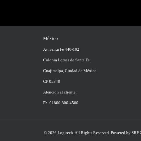
México
Av. Santa Fe 440-102
Colonia Lomas de Santa Fe
Cuajimalpa, Ciudad de México
CP 05348
Atención al cliente:
Ph. 01800-800-4500
© 2026 Logitech. All Rights Reserved.
Powered by SRP 