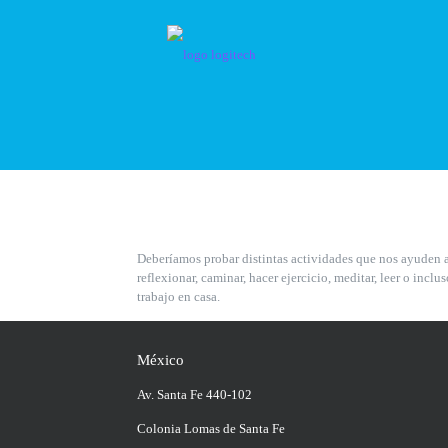
Deberíamos probar distintas actividades que nos ayuden a
reflexionar, caminar, hacer ejercicio, meditar, leer o inclu
trabajo en casa.
México
Av. Santa Fe 440-102
Colonia Lomas de Santa Fe