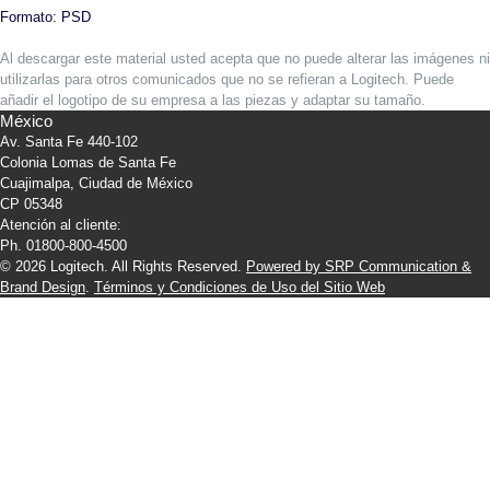
Formato: PSD
Al descargar este material usted acepta que no puede alterar las imágenes ni
utilizarlas para otros comunicados que no se refieran a Logitech. Puede
añadir el logotipo de su empresa a las piezas y adaptar su tamaño.
México
Av. Santa Fe 440-102
Colonia Lomas de Santa Fe
Cuajimalpa, Ciudad de México
CP 05348
Atención al cliente:
Ph. 01800-800-4500
© 2026 Logitech. All Rights Reserved.
Powered by SRP Communication &
Brand Design
.
Términos y Condiciones de Uso del Sitio Web