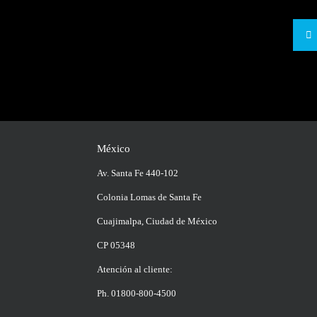
México
Av. Santa Fe 440-102
Colonia Lomas de Santa Fe
Cuajimalpa, Ciudad de México
CP 05348
Atención al cliente:
Ph. 01800-800-4500