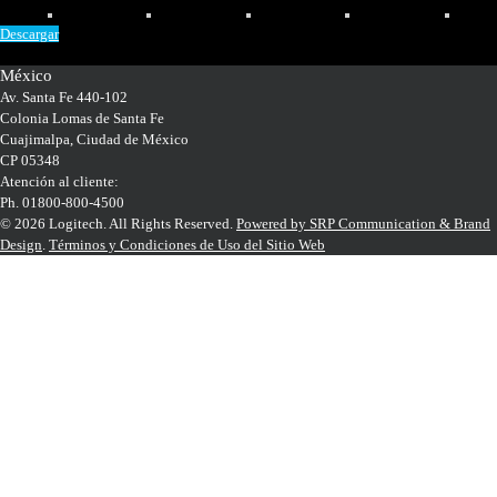
Descargar
México
Av. Santa Fe 440-102
Colonia Lomas de Santa Fe
Cuajimalpa, Ciudad de México
CP 05348
Atención al cliente:
Ph. 01800-800-4500
© 2026 Logitech. All Rights Reserved.
Powered by SRP Communication & Brand
Design
.
Términos y Condiciones de Uso del Sitio Web