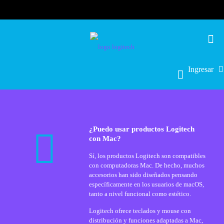
Ingresar
¿Puedo usar productos Logitech
con Mac?
Sí, los productos Logitech son compatibles
con computadoras Mac. De hecho, muchos
accesorios han sido diseñados pensando
específicamente en los usuarios de macOS,
tanto a nivel funcional como estético.
Logitech ofrece teclados y mouse con
distribución y funciones adaptadas a Mac,