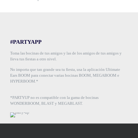
#PARTYAPP
Toma las bocinas de tus amigos y las de los amigos de tus amigos y
lleva tus fiestas a otro nivel.
No importa que tan grande sea tu fiesta, usa la aplicación Ultimate
Ears BOOM para conectar varias bocinas BOOM, MEGABOOM e
HYPERBOOM.*
*PARTYUP no es compatible con la gama de bocinas
WONDERBOOM, BLAST y MEGABLAST.