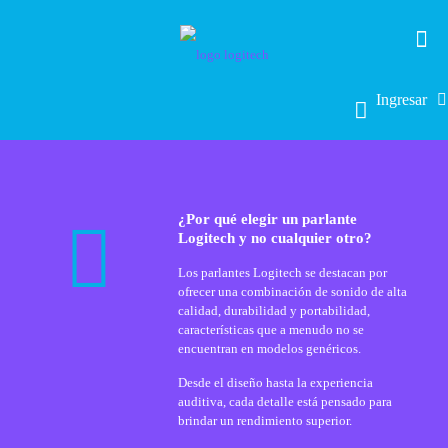
Ingresar
¿Por qué elegir un parlante
Logitech y no cualquier otro?
Los parlantes Logitech se destacan por
ofrecer una combinación de sonido de alta
calidad, durabilidad y portabilidad,
características que a menudo no se
encuentran en modelos genéricos.
Desde el diseño hasta la experiencia
auditiva, cada detalle está pensado para
brindar un rendimiento superior.