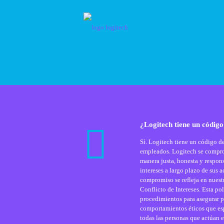
¿Logitech tiene un código
Sí. Logitech tiene un código de
empleados. Logitech se compro
manera justa, honesta y respon
intereses a largo plazo de sus a
compromiso se refleja en nuestr
Conflicto de Intereses. Esta po
procedimientos para asegurar p
comportamientos éticos que es
todas las personas que actúan 