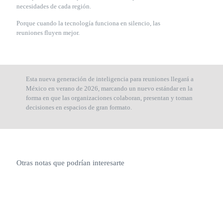
necesidades de cada región.
Porque cuando la tecnología funciona en silencio, las
reuniones fluyen mejor.
Esta nueva generación de inteligencia para reuniones llegará a
México en verano de 2026, marcando un nuevo estándar en la
forma en que las organizaciones colaboran, presentan y toman
decisiones en espacios de gran formato.
Otras notas que podrían interesarte
junio 29,
mayo 29,
febrero 17,
febrero 17,
2026
2026
2026
2026
Logitech
MX Master
Logitech en
Logitech